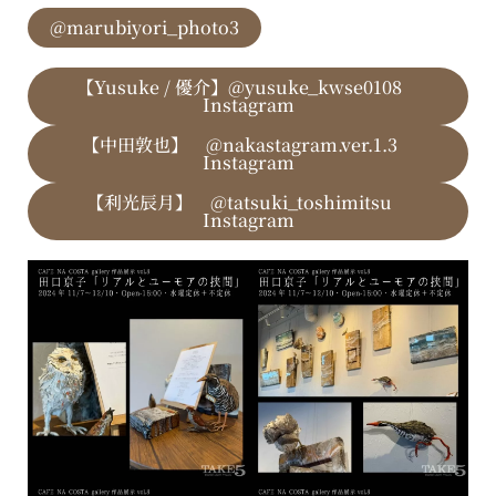
@marubiyori_photo3
【Yusuke / 優介】@yusuke_kwse0108
Instagram
【中田敦也】 @nakastagram.ver.1.3
Instagram
【利光辰月】 @tatsuki_toshimitsu
Instagram