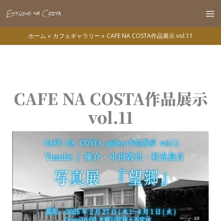
内
容
Ma
を
ホーム
カフェギャラリー
CAFE NA COSTA作品展示 vol.11
Me
ス
キ
ッ
プ
CAFE NA COSTA作品展示
vol.11