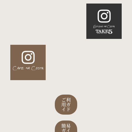
ご利
用ガ
イド
簡易
ガイ