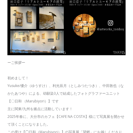
ーご挨拶ー
初めまして！
Yusuke/優介（ゆうすけ）、利光辰月（としみつたつき）、中田敦也（な
かたあつや）による、幼馴染3人で結成したフォトグラファーユニット
【〇日和 （Marubiyori）】です
主に関東/九州を拠点に活動しています！
2025年春に、大分市のカフェ【CAFE NA COSTA】様にて写真展を開かせ
て頂くことになりました。
この度は【◯日和（Marubiyori）】の写真展「望郷」にお越しくださり、