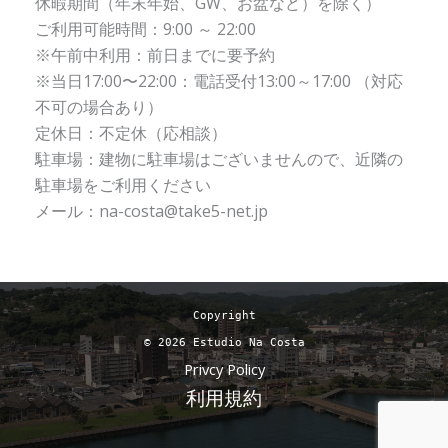
休暇期間（年末年始、GW、お盆など）を除く）
ご利用可能時間：9:00 ～ 22:00
※午前中利用：前日までに要予約
※当日17:00〜22:00：電話受付13:00～17:00 （対応
不可の場合あり）
定休日：不定休（応相談）
駐車場：建物に駐車場はございませんので、近隣の
駐車場をご利用ください
メール：na-costa@take5-net.jp
Copyright
© 2026 Estudio Na Costa
Privcy Policy
利用規約