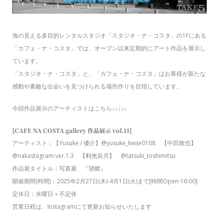
海の見える多目的レンタルスタジオ「スタジオ・ナ・コスタ」の1Fにある
「カフェ・ナ・コスタ」では、オープン以来定期的にアート作品を展示し
ています。
「スタジオ・ナ・コスタ」と、「カフェ・ナ・コスタ」はお客様が新たな
感動や素敵な出会いを見つけられる場所作りを目指しています。
今回作品展示のアーティストはこちら↓↓↓↓↓
[CAFE NA COSTA gallery 作品展示 vol.11]
アーティスト：【Yusuke / 優介】@yusuke_kwse0108 【中田敦也】
@nakastagram.ver.1.3 【
利光
辰月】 @tatsuki_toshimitsu
作品展タイトル：写真展 『望郷』
開催期間(時間)：2025年2月27日(木)-4月1日(火)まで[時間Open-16:00]
定休日：水曜日＋不定休
営業日程は、Instagramにて更新お知らせいたします