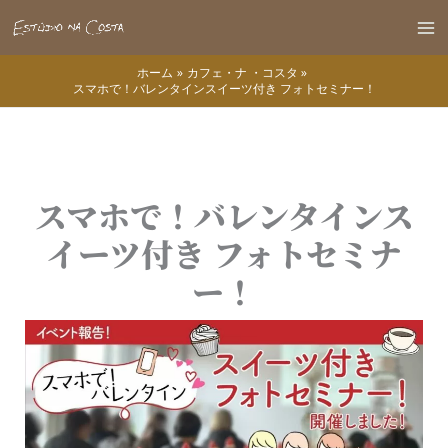
内
容
Ma
を
ホーム
カフェ・ナ ・コスタ
Me
ス
スマホで！バレンタインスイーツ付き フォトセミナー！
キ
ッ
プ
スマホで！バレンタインス
イーツ付き フォトセミナ
ー！