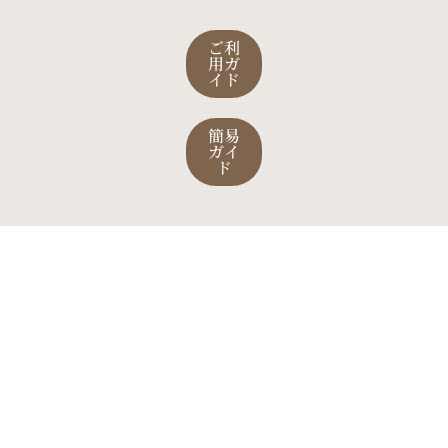
ご利
用ガ
イド
簡易
ガイ
ド