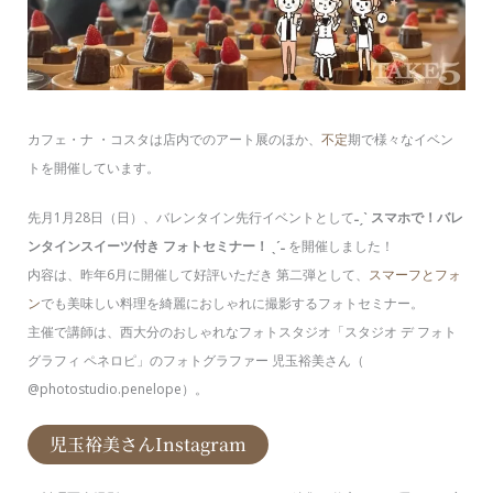
カフェ・ナ ・コスタは店内でのアート展のほか、
不定
期で様々なイベン
トを開催しています。
先月1月28日（日）、バレンタイン先行イベントとして
˗ˏˋ スマホで！バレ
ンタインスイーツ付き フォトセミナー！ ˎˊ˗
を開催しました！
内容は、昨年6月に開催して好評いただき 第二弾として、
スマーフとフォ
ン
でも美味しい料理を綺麗におしゃれに撮影するフォトセミナー。
主催で講師は、西大分のおしゃれなフォトスタジオ「スタジオ デ フォト
グラフィ ペネロピ」のフォトグラファー 児玉裕美さん（
@photostudio.penelope）。
児玉裕美さんInstagram