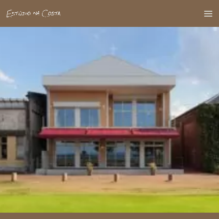
内
容
Ma
を
Me
ス
キ
ッ
プ