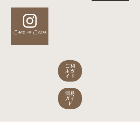
ご利
用ガ
イド
簡易
ガイ
ド