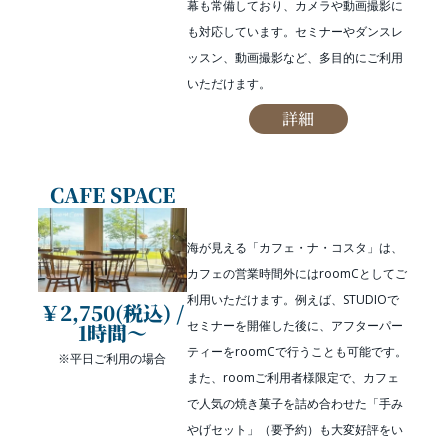
幕も常備しており、カメラや動画撮影に
も対応しています。セミナーやダンスレ
ッスン、動画撮影など、多目的にご利用
いただけます。
詳細
CAFE SPACE
海が見える「カフェ・ナ・コスタ」は、
カフェの営業時間外にはroomCとしてご
利用いただけます。例えば、STUDIOで
￥2,750(税込) /
セミナーを開催した後に、アフターパー
1時間〜
ティーをroomCで行うことも可能です。
※平日ご利用の場合
また、roomご利用者様限定で、カフェ
で人気の焼き菓子を詰め合わせた「手み
やげセット」（要予約）も大変好評をい