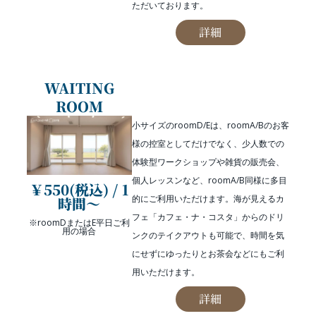
ただいております。
詳細
WAITING
ROOM
小サイズのroomD/Eは、roomA/Bのお客
様の控室としてだけでなく、少人数での
体験型ワークショップや雑貨の販売会、
個人レッスンなど、roomA/B同様に多目
￥550(税込) / 1
的にご利用いただけます。海が見えるカ
時間〜
フェ「カフェ・ナ・コスタ」からのドリ
※roomDまたはE平日ご利
用の場合
ンクのテイクアウトも可能で、時間を気
にせずにゆったりとお茶会などにもご利
用いただけます。
詳細