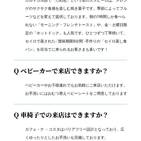
ポルトガル語で「ため息」という名のススピーロは、メレン
ゲのサクサク食感を楽しむ焼き菓子です。季節によってフル
ーツなどを変えて提供しております。朝の1時間しか食べら
れない「モーニング・フレンチトースト」や、金・土曜日限
定の「ホットドック」も人気です。ひとつずつ丁寧焼いて、
セイロで蒸された˗ˋ賞味期限8分間ˊ˗手作りの「セイロ蒸し食
パン」を目当てに来られるお客さまも多いです！
Q ベビーカーで来店できますか？
ベビーカーやお子様連れでもお気軽にご来店いただけます。
お手洗いにはおむつ替えベビーシートをご用意しております
Q 車椅子での来店はできますか？
カフェ・ナ ・コスタはバリアフリー設計となっており、広
くゆったりとしたお手洗いも完備しております。