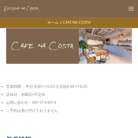
内
容
Ma
を
ホーム
CAFE NA COSTA
Me
ス
キ
ッ
プ
営業時間： 平日 9:00〜16:30 土日祝8:00〜16:30
店休日：水曜日+不定休
お問い合わせ：097-574-8314
ご予約は受け付けておりません