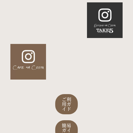
ご利
用ガ
イド
簡易
ガイ