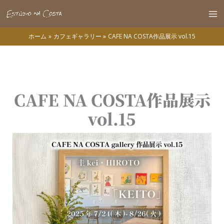
内
容
Ma
を
ホーム
カフェギャラリー
CAFE NA COSTA作品展示 vol.15
Me
ス
キ
ッ
プ
CAFE NA COSTA作品展示
vol.15