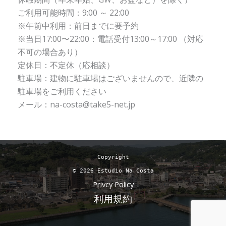
ご利用可能時間：9:00 ～ 22:00
※午前中利用：前日までに要予約
※当日17:00〜22:00：電話受付13:00～17:00 （対応
不可の場合あり）
定休日：不定休（応相談）
駐車場：建物に駐車場はございませんので、近隣の
駐車場をご利用ください
メール：na-costa@take5-net.jp
Copyright
© 2026 Estudio Na Costa
Privcy Policy
利用規約