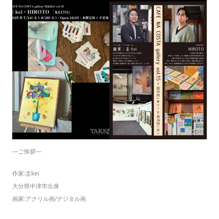
—ご挨拶—
作家:圭kei
大分県中津市出身
画家:アクリル画/デジタル画