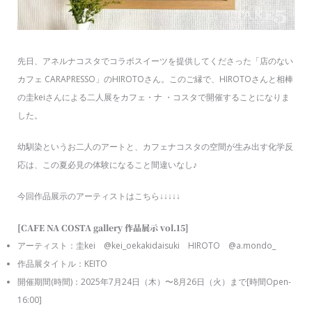
先日、アネルナコスタでコラボスイーツを提供してくださった「店のない
カフェ CARAPRESSO」のHIROTOさん。このご縁で、HIROTOさんと相棒
の圭keiさんによる二人展をカフェ・ナ ・コスタで開催することになりま
した。
幼馴染というお二人のアートと、カフェナコスタの空間が生み出す化学反
応は、この夏必見の体験になること間違いなし♪
今回作品展示のアーティストはこちら↓↓↓↓↓
[CAFE NA COSTA gallery 作品展示 vol.15]
アーティスト：圭kei @kei_oekakidaisuki HIROTO @a.mondo_
作品展タイトル：KEITO
開催期間(時間)：2025年7月24日（木）〜8月26日（火）まで[時間Open-
16:00]