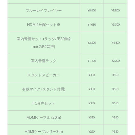
ブルーレイプレイヤー
¥5,500
¥5,500
HDMI2分配セット※
¥1,650
¥3,300
室内音響セット (ラック/SP2/有線
¥2,200
¥4,400
mic2/PC音声)
室内音響ラック
¥1,100
¥2,200
スタンドスピーカー
¥330
¥550
有線マイク (スタンド付属)
¥330
¥550
PC音声セット
¥330
¥550
HDMIケーブル (20m)
¥330
¥550
HDMIケーブル (1〜3m)
¥220
¥330