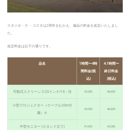
スタジオ・ナ ・コスタは2周年をむかえ、備品の料金を改定いたしまし
た。
改定料金は以下の通りです。
品名
1時間〜4時
4.1時間〜
間料金(税
終日料金
込)
(税込)
可動式スクリーン (120インチ/16：9)
¥3,300
¥6,600
小型プロジェクター（ケーブル20m付
¥3,300
¥6,600
属）※
中型モニター (スタンド立て)
¥1,650
¥3,300