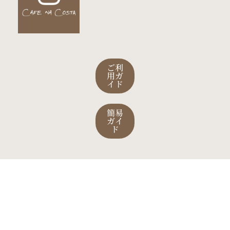
ご利
用ガ
イド
簡易
ガイ
ド