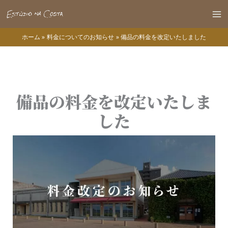
内
容
Ma
を
ホーム
料金についてのお知らせ
備品の料金を改定いたしました
Me
ス
キ
ッ
プ
備品の料金を改定いたしま
した